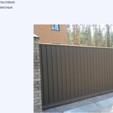
льсовые;
весные.