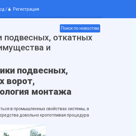
од
/
Регистрация
Поиск по новостям
и подвесных, откатных
еимущества и
ики подвесных,
х ворот,
нология монтажа
аться в промышленных свойствах системы, а
 средства довольно кропотливая процедура.