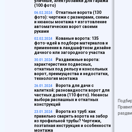
уличные, электрозамки для гаража
(100 фото)
Откатные ворота (130
06.02.2024
фото): чертежи с размерами, схемы
и нюансы монтажа + изготовление
автоматических ворот своими
руками
Кованые ворота: 135
02.02.2024
фото-идей в подборе материалов и
применении в ландшафтном дизайне
дачного или загородного участка
Раздвижные ворота:
30.01.2024
характеристики подвесных,
откатных под рельсу и консольных
ворот, преимущества и недостатки,
технология монтажа
Ворота для дачи с
26.01.2024
калиткой: разновидности ворот для
частных домов (110 фото). Нюансы
выбора распашных и откатных
Подбир
конструкций
Правил
Ворота из труб: как
23.01.2024
раздви
правильно сварить ворота на забор
из профильной трубы? Чертежи,
поэтапная инструкция и особенности
монтажа