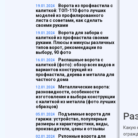
Ворота из профнастила с
19.01.2024
калиткой: ТОП-110 фото лучших
моделей из профилированного
листа с советами, как сделать
своими руками
Ворота для забора с
19.01.2024
калиткой из профнастила своими
руками. Плюсы и минусы различных
типов ворот, рекомендации по
выбору, 90 фото
Распашные ворота с
16.01.2024
калиткой (фото): обзор всех видов и
вариантов конструкций из
профнастила, дерева и металла для
частного дома
Металлические ворота:
12.01.2024
разновидности, особенности
изготовления и выбора конструкции
с калиткой из металла (фото лучших
образцов)
Ра
Подъемные ворота для
05.01.2024
гаража: устройство, популярные
размеры и характеристики, виды,
Какую 
производители, цены и отзывы
огражд
Рулонные ворота для
02.01.2024