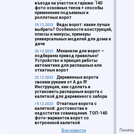
въезда на участок и гаража: 140
фото основных типов + способы
применения подъемных и
роллетных ворот
Виды ворот: какие лучше
29.12.2023
выбрать? Особенности конструкций,
плюсы и минусы, примеры
универсальных моделей для дома и
дачи
Механизм для ворот —
26.12.2023
подбираем привод правильно!
Устройство и принцип работы
автоматики для распашных или
откатных ворот
Деревянные ворота
22.12.2023
своими руками от А до Я!
Инструкция, как сделать и
установить распашные ворота с
калиткой для деревянного забора
Откатные ворота с
19.12.2023
калиткой: достоинства и
недостатки совмещения. ТОП-140
фото-вариантов ворот со
встроенной калиткой
Понять
Все новости