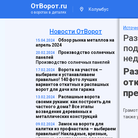
ОтВорот.ru
Колумбус
о воротах в деталях
Источн
Новости ОтВорот
Раз
Обзор рынка металлов на
15.04.2024
апрель 2024
под
Производство солнечных
20.02.2024
нед
панелей
Производство солнечных панелей
Ра
Ворота на участок —
17.02.2024
выбираем и устанавливаем
отк
правильно! 140 фото лучших
вариантов откатных и распашных
ворот для дачи или гаража
пр
Распашные ворота
13.02.2024
своими руками: как построить для
частного дома? Все этапы
Грамот
возведения деревянных и
металлических конструкций
также 
Замок на ворота для
09.02.2024
калитки из профнастила — выбираем
правильно! Накладные, врезные,