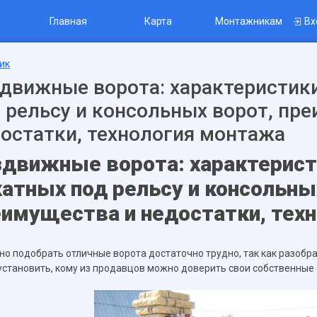
Главная
Карта
Монтажникам
Вх
ик
движные ворота: характеристик
 рельсу и консольных ворот, пр
остатки, технология монтажа
здвижные ворота: характерист
атных под рельсу и консольны
еимущества и недостатки, тех
но подобрать отличные ворота достаточно трудно, так как разобр
установить, кому из продавцов можно доверить свои собственные